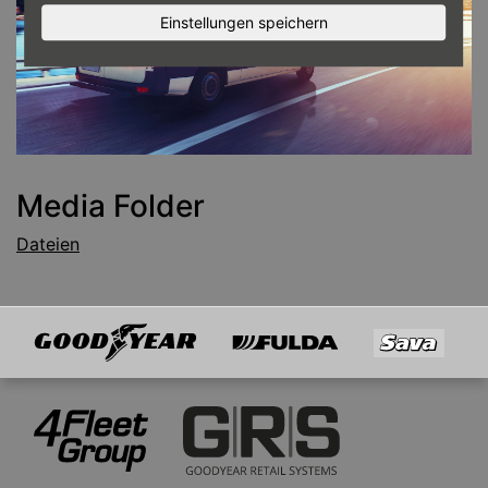
Einstellungen speichern
Media Folder
Dateien
Goodyear
Fulda
Sava
Mitglied von
4Fleet Group
GRS