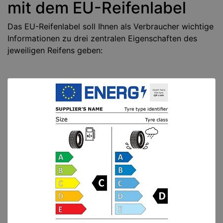
mit dem EU-Reifenlabel
Das EU-Reifenlabel soll Ihnen als Verbraucher wichtige
Informationen zu drei zentralen Eigenschaften des
jeweiligen Reifens geben:
eu-reifenlabel.jpg