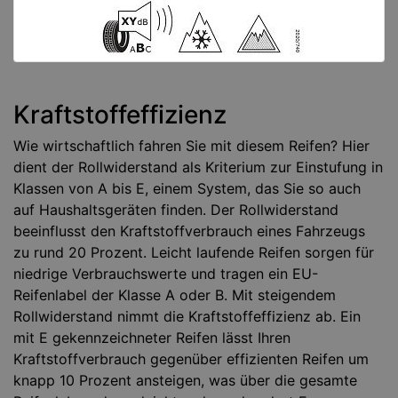
Kraftstoffeffizienz
Wie wirtschaftlich fahren Sie mit diesem Reifen? Hier
dient der Rollwiderstand als Kriterium zur Einstufung in
Klassen von A bis E, einem System, das Sie so auch
auf Haushaltsgeräten finden. Der Rollwiderstand
beeinflusst den Kraftstoffverbrauch eines Fahrzeugs
zu rund 20 Prozent. Leicht laufende Reifen sorgen für
niedrige Verbrauchswerte und tragen ein EU-
Reifenlabel der Klasse A oder B. Mit steigendem
Rollwiderstand nimmt die Kraftstoffeffizienz ab. Ein
mit E gekennzeichneter Reifen lässt Ihren
Kraftstoffverbrauch gegenüber effizienten Reifen um
knapp 10 Prozent ansteigen, was über die gesamte